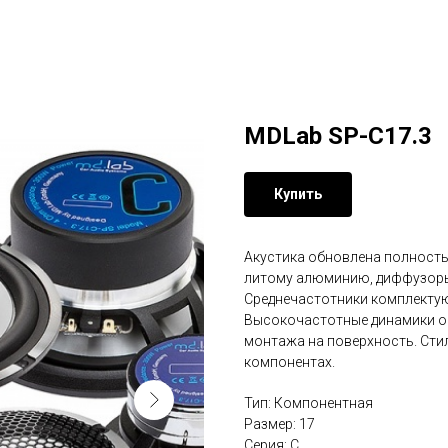
MDLab SP-C17.3
Купить
Акустика обновлена полность
литому алюминию, диффузоры 
Среднечастотники комплектую
Высокочастотные динамики о
монтажа на поверхность. Ст
компонентах.
Тип: Компонентная
Размер: 17
Серия: С