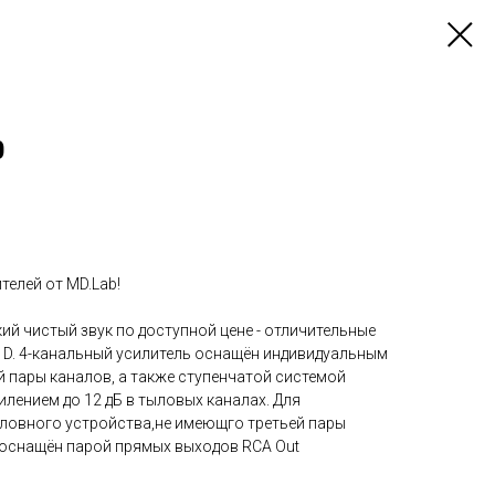
0
елей от MD.Lab!
й чистый звук по доступной цене - отличительные
и D. 4-канальный усилитель оснащён индивидуальным
 пары каналов, а также ступенчатой системой
илением до 12 дБ в тыловых каналах. Для
ловного устройства,не имеющго третьей пары
 оснащён парой прямых выходов RCA Out